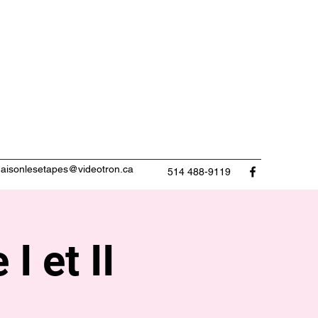
aisonlesetapes@videotron.ca
514 488-9119
I et II