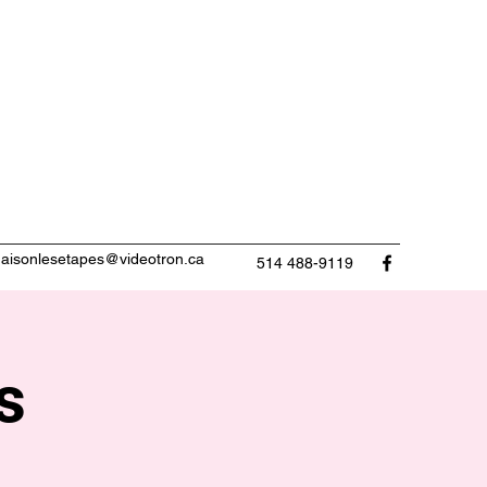
aisonlesetapes@videotron.ca
514 488-9119
s