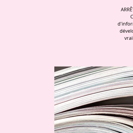
ARRÊ
C
d'info
dével
vra