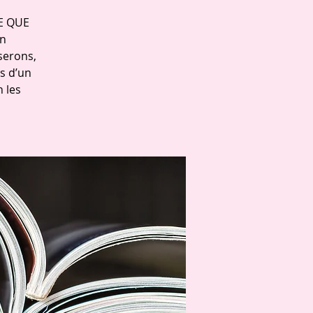
E QUE
in
serons,
s d’un
 les