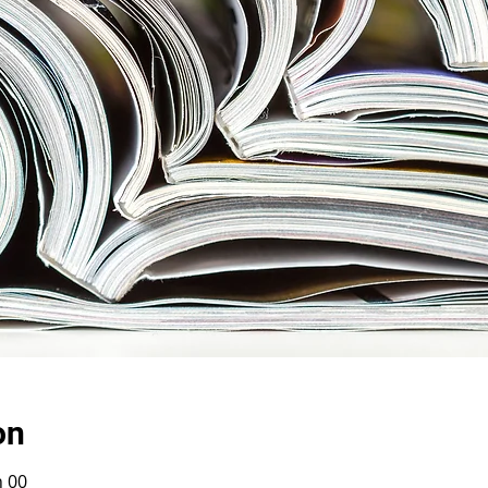
on
h 00