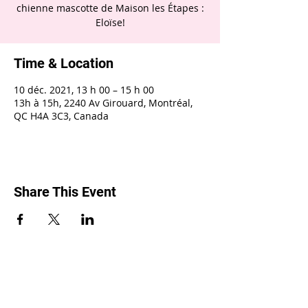
chienne mascotte de Maison les Étapes :
Eloïse!
Time & Location
10 déc. 2021, 13 h 00 – 15 h 00
13h à 15h, 2240 Av Girouard, Montréal,
QC H4A 3C3, Canada
Share This Event
2240, rue Girouard, Montréal (Québec) H4A
3C3 •
514 488-9119