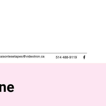
aisonlesetapes@videotron.ca
514 488-9119
nne