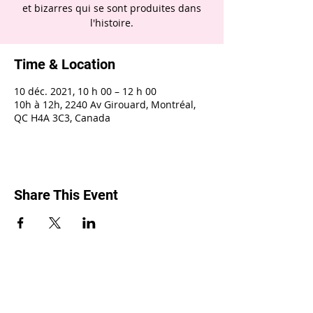
et bizarres qui se sont produites dans
l'histoire.
Time & Location
10 déc. 2021, 10 h 00 – 12 h 00
10h à 12h, 2240 Av Girouard, Montréal,
QC H4A 3C3, Canada
Share This Event
2240, rue Girouard, Montréal (Québec) H4A
3C3 •
514 488-9119